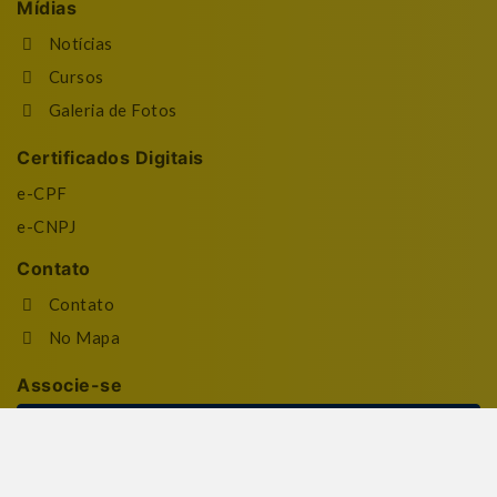
Mídias
Notícias
Cursos
Galeria de Fotos
Certificados Digitais
e-CPF
e-CNPJ
Contato
Contato
No Mapa
Associe-se
Quero me Associar